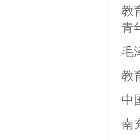
教
青
毛
教
中
南