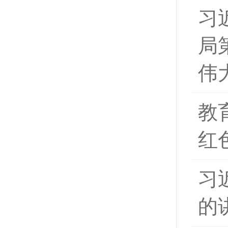
习
局
伟
教
红
习
的