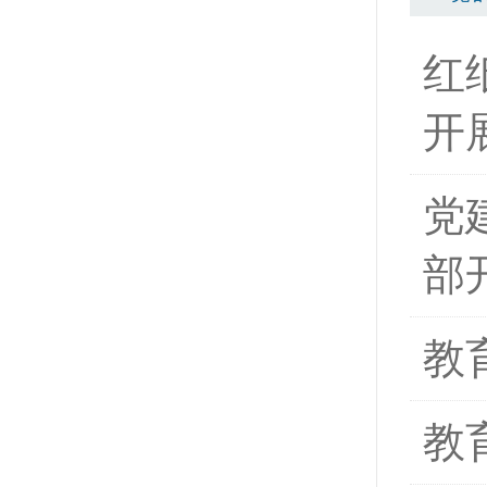
红
开
党
部
教
教