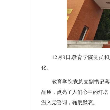
12月9日,教育学院党
化。
教育学院党总支副书记蒋
品质，点亮了人们心中的灯塔
温入党誓词，鞠躬默哀。