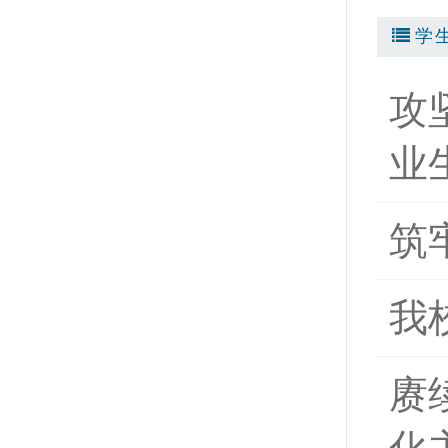
学
攻
业
筑
我
赓