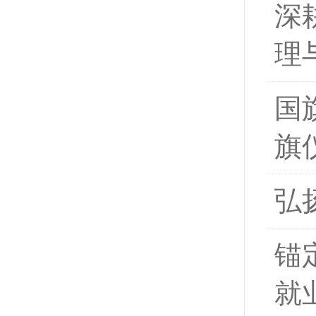
深
理
国
旗
弘
锚
就