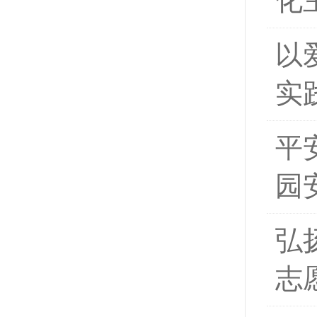
化
以
实
平
园
弘
志